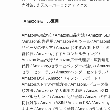
売対策
/
楽天スーパーロジスティクス
Amazonモール運用
Amazon転売対策
/
Amazon出品方法
/
Amazon SE
/
Amazon広告運用
/
Amazon分析ツール
/
Amazon
品ページの作り方
/
Amazonおすすめ運用代行・運
営代行
/
Amazonおすすめコンサルティング
/
Amazon 出品代行
/
Amazon広告代理店・広告運用
代行
/
Amazonのセラーとベンダーの違い
/
Amazo
セラーセントラル
/
Amazonベンダーセントラル
/
Amazon DSP
/
Amazonペイメントレポート
/
Amazonストアの作成方法
/
Amazonレビューの依
頼方法
/
Amazonと楽天市場の比較
/
Amazonグロ
ーバルセリング
/
Amazon商品登録
/
Amazonの在
切れ対策
/
Amazon ASIN
/
Amazon FBA
/
Amazon
すすめ
/
Amazonブランド登録
/
Amazonランキン