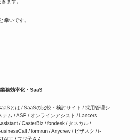
だきます。
ますと幸いです。
業務効率化・SaaS
SaaSとは
/
SaaSの比較・検討サイト
/
採用管理シ
ステム
/
ASP
/
オンラインアシスト
/
Lancers
ssistant
/
CasterBiz
/
fondesk
/
タスカル
/
usinessCall
/
formrun
/
Anycrew
/
ピザスク
/
i-
STAFF
/
フジ子さん