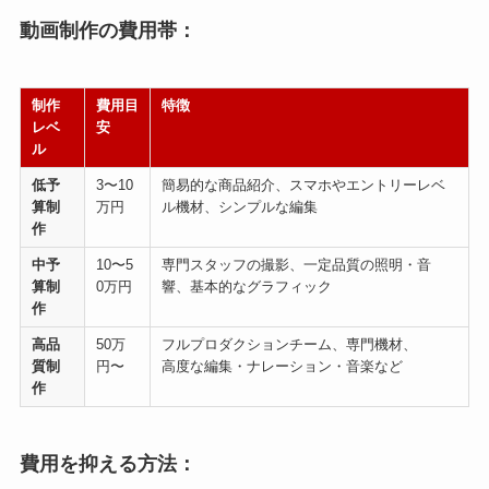
動画制作の費用帯：
制作
費用目
特徴
レベ
安
ル
低予
3〜10
簡易的な商品紹介、スマホやエントリーレベ
算制
万円
ル機材、シンプルな編集
作
中予
10〜5
専門スタッフの撮影、一定品質の照明・音
算制
0万円
響、基本的なグラフィック
作
高品
50万
フルプロダクションチーム、専門機材、
質制
円〜
高度な編集・ナレーション・音楽など
作
費用を抑える方法：