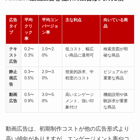
広告
平均
平均コン
主な利点
向いている商
タイ
クリ
バージョ
品
プ
ック
ン率
率
テキ
0.2〜
1.0〜2.
低コスト、幅広
検索意図が明
スト
0.3%
0%
い商品に適用可
確な商品
広告
静止
0.3〜
2.0〜3.
視覚的訴求、中
ビジュアルが
画広
0.5%
0%
程度のコスト
重要な商品
告
動画
0.5〜
3.0〜5.
高いエンゲージ
機能説明や体
広告
0.9%
0%
メント、強い印
験訴求が重要
象付け
な商品
動画広告は、初期制作コストが他の広告形式より
高い傾向がありますが、エンゲージメント率やコ