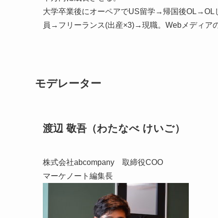
大学卒業後にオーペアでUS留学→帰国後OL→OLし
員→フリーランス(出産×3)→現職。Webメディ
モデレーター
渡辺 敬吾（わたなべ けいご）
株式会社abcompany 取締役COO
マーケノート編集長