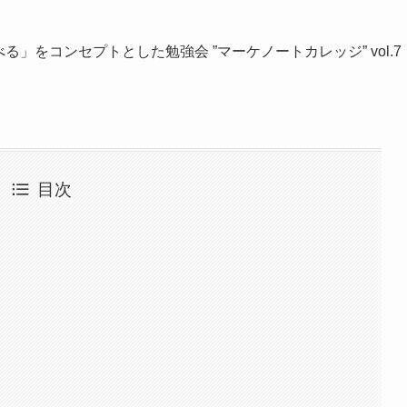
」をコンセプトとした勉強会 ”マーケノートカレッジ” vol.7
目次
）