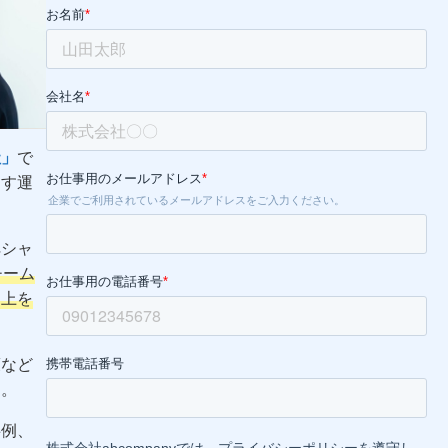
社」
で
出す運
ペシャ
チーム
向上を
策など
す。
事例、