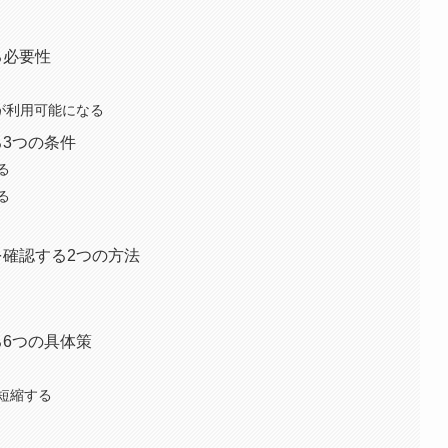
る必要性
告が利用可能になる
る3つの条件
る
る
を確認する2つの方法
る6つの具体策
短縮する