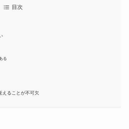
目次
い
ある
覚えることが不可欠