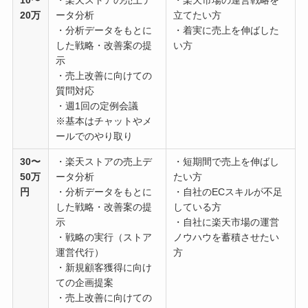
10〜
・楽天ストアの売上デ
・楽天市場の運営戦略を
20万
ータ分析
立てたい方
・分析データをもとに
・着実に売上を伸ばした
した戦略・改善案の提
い方
示
・売上改善に向けての
質問対応
・週1回の定例会議
※基本はチャットやメ
ールでのやり取り
30〜
・楽天ストアの売上デ
・短期間で売上を伸ばし
50万
ータ分析
たい方
円
・分析データをもとに
・自社のECスキルが不足
した戦略・改善案の提
している方
示
・自社に楽天市場の運営
・戦略の実行（ストア
ノウハウを蓄積させたい
運営代行）
方
・新規顧客獲得に向け
ての企画提案
・売上改善に向けての